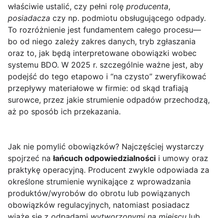
właściwie ustalić, czy pełni rolę
producenta
,
posiadacza
czy np. podmiotu obsługującego odpady.
To rozróżnienie jest fundamentem całego procesu—
bo od niego zależy zakres danych, tryb zgłaszania
oraz to, jak będą interpretowane obowiązki wobec
systemu BDO. W 2025 r. szczególnie ważne jest, aby
podejść do tego etapowo i “na czysto” zweryfikować
przepływy materiałowe w firmie: od skąd trafiają
surowce, przez jakie strumienie odpadów przechodzą,
aż po sposób ich przekazania.
Jak nie pomylić obowiązków? Najczęściej wystarczy
spojrzeć na
łańcuch odpowiedzialności
i umowy oraz
praktykę operacyjną. Producent zwykle odpowiada za
określone strumienie wynikające z wprowadzania
produktów/wyrobów do obrotu lub powiązanych
obowiązków regulacyjnych, natomiast posiadacz
wiąże się z odpadami
wytworzonymi na miejscu
lub