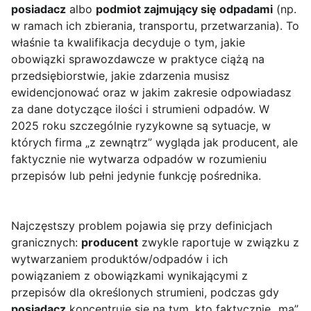
posiadacz
albo
podmiot zajmujący się odpadami
(np.
w ramach ich zbierania, transportu, przetwarzania). To
właśnie ta kwalifikacja decyduje o tym, jakie
obowiązki sprawozdawcze w praktyce ciążą na
przedsiębiorstwie, jakie zdarzenia musisz
ewidencjonować oraz w jakim zakresie odpowiadasz
za dane dotyczące ilości i strumieni odpadów. W
2025 roku szczególnie ryzykowne są sytuacje, w
których firma „z zewnątrz” wygląda jak producent, ale
faktycznie nie wytwarza odpadów w rozumieniu
przepisów lub pełni jedynie funkcję pośrednika.
Najczęstszy problem pojawia się przy definicjach
granicznych:
producent
zwykle raportuje w związku z
wytwarzaniem produktów/odpadów i ich
powiązaniem z obowiązkami wynikającymi z
przepisów dla określonych strumieni, podczas gdy
posiadacz
koncentruje się na tym, kto faktycznie „ma”