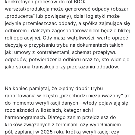
konkretnych procesów do ról BDO:
warsztat/produkcja może generować odpady (obszar
„producenta” lub powiązany), dział logistyki może
jedynie przemieszczać odpady, a spółka zajmująca się
odbiorem i dalszym zagospodarowaniem będzie bliżej
roli operacyjnej. Gdy masz wątpliwości, warto oprzeć
decyzję o przypisaniu trybu na dokumentach takich
jak: umowy z kontrahentami, schemat przepływu
odpadów, potwierdzenia odbioru oraz to, kto widnieje
jako strona transakcji przy przekazaniu odpadów.
Na koniec pamiętaj, że błędny dobór trybu
raportowania w często „przechodzi niezauważony” aż
do momentu weryfikacji danych—wtedy pojawiają się
rozbieżności w ilościach, kategoriach i
harmonogramach. Dlatego zanim przejdziesz do
kroków związanych z terminami czy wypełnianiem
pól, zaplanuj w 2025 roku krótką weryfikację: czy