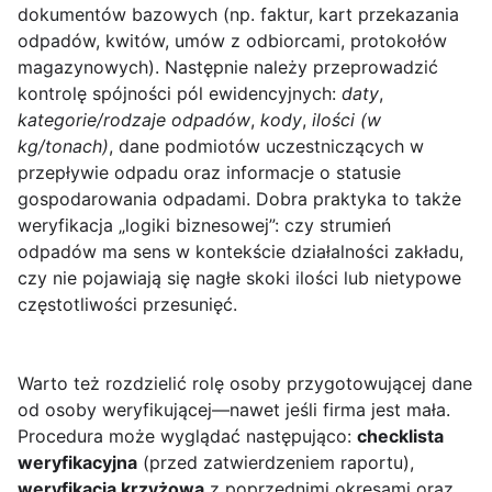
dokumentów bazowych (np. faktur, kart przekazania
odpadów, kwitów, umów z odbiorcami, protokołów
magazynowych). Następnie należy przeprowadzić
kontrolę spójności pól ewidencyjnych:
daty
,
kategorie/rodzaje odpadów
,
kody
,
ilości (w
kg/tonach)
, dane podmiotów uczestniczących w
przepływie odpadu oraz informacje o statusie
gospodarowania odpadami. Dobra praktyka to także
weryfikacja „logiki biznesowej”: czy strumień
odpadów ma sens w kontekście działalności zakładu,
czy nie pojawiają się nagłe skoki ilości lub nietypowe
częstotliwości przesunięć.
Warto też rozdzielić rolę osoby przygotowującej dane
od osoby weryfikującej—nawet jeśli firma jest mała.
Procedura może wyglądać następująco:
checklista
weryfikacyjna
(przed zatwierdzeniem raportu),
weryfikacja krzyżowa
z poprzednimi okresami oraz