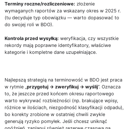
Terminy roczne/rozliczeniowe:
złożenie
wymaganych raportów za wskazany okres w 2025 r.
(tu decyduje typ obowiązku — warto dopasować to
do swojej roli w BDO).
Kontrola przed wysyłką:
weryfikacja, czy wszystkie
rekordy mają poprawne identyfikatory, właściwe
kategorie i kompletne dane uzupełniające.
Najlepszą strategią na terminowość w BDO jest praca
w rytmie „
przygotuj → zweryfikuj → wyślij
”. Oznacza
to, że jeszcze przed końcem okresu raportowego
warto wykrywać rozbieżności (np. brakujące wpisy,
różnice w ilościach, niezgodność klasyfikacji odpadu),
bo korekty zrobione w ostatniej chwili zwykle
generują ryzyko pomyłek. Jeśli chcesz uniknąć
opóźnień, zaplanuj również rezerwę czasową na