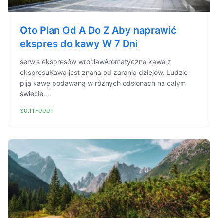
Oto Plan Od A Do Z Aby naprawić
ekspres do kawy W 7 Dni
serwis ekspresów wrocławAromatyczna kawa z
ekspresuKawa jest znana od zarania dziejów. Ludzie
piją kawę podawaną w różnych odsłonach na całym
świecie....
30.11.-0001