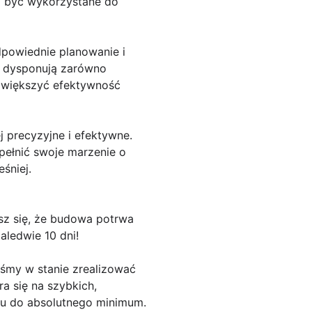
ą być wykorzystane do
powiednie planowanie i
e dysponują zarówno
zwiększyć efektywność
 precyzyjne i efektywne.
ełnić swoje marzenie o
śniej.
sz się, że budowa potrwa
aledwie 10 dni!
eśmy w stanie zrealizować
 się na szybkich,
ktu do absolutnego minimum.