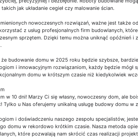
bciej, precyzyjniej i bezbłędnie. Roboty budowlane mog
akich jak układanie cegieł czy malowanie ścian.
mienionych nowoczesnych rozwiązań, ważne jest także od
korzystać z usług profesjonalnych firm budowlanych, któr
zesnym sprzętem. Dzięki temu można uniknąć opóźnień i 
.
, że budowanie domu w 2025 roku będzie szybsze, bardziej
giom i innowacyjnym rozwiązaniom, każdy będzie mógł sp
cjonalnym domu w krótszym czasie niż kiedykolwiek wcze
om
m w 10 dni! Marzy Ci się własny, nowoczesny dom, ale boi
ć! Tylko u Nas oferujemy unikalną usługę budowy domu w z
ogiom i doświadczeniu naszego zespołu specjalistów, jest
 domu w rekordowo krótkim czasie. Nasza metoda opiera
anych, które pozwalają nam skrócić czas realizacji proje