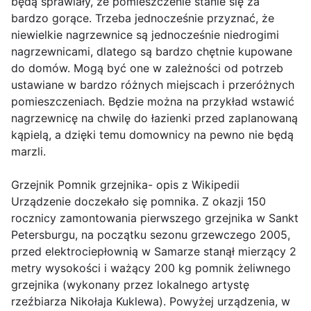
będą sprawiały, że pomieszczenie stanie się za
bardzo gorące. Trzeba jednocześnie przyznać, że
niewielkie nagrzewnice są jednocześnie niedrogimi
nagrzewnicami, dlatego są bardzo chętnie kupowane
do domów. Mogą być one w zależności od potrzeb
ustawiane w bardzo różnych miejscach i przeróżnych
pomieszczeniach. Będzie można na przykład wstawić
nagrzewnicę na chwilę do łazienki przed zaplanowaną
kąpielą, a dzięki temu domownicy na pewno nie będą
marzli.
Grzejnik Pomnik grzejnika- opis z Wikipedii
Urządzenie doczekało się pomnika. Z okazji 150
rocznicy zamontowania pierwszego grzejnika w Sankt
Petersburgu, na początku sezonu grzewczego 2005,
przed elektrociepłownią w Samarze stanął mierzący 2
metry wysokości i ważący 200 kg pomnik żeliwnego
grzejnika (wykonany przez lokalnego artystę
rzeźbiarza Nikołaja Kuklewa). Powyżej urządzenia, w