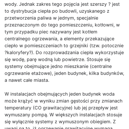
wody. Jednak zakres tego pojęcia jest szerszy ? jest
to dystrybucja ciepła po budowli, uzyskanego z
przetworzenia paliwa w jednym, specjalnie
przeznaczonym do tego pomieszczeniu, kotłowni, w
tym przypadku piec nazywany jest kotłem
centralnego ogrzewania, a elementy przekazujące
ciepło w pomieszczeniach to grzejniki (tzw. potocznie
?kaloryfery?). Do rozprowadzania ciepła wykorzystuje
się wodę, parę wodną lub powietrze. Stosuje się
systemy obejmujące jedno mieszkanie (centralne
ogrzewanie etażowe), jeden budynek, kilka budynków,
a nawet całe miasta.
W instalacjach obejmujących jeden budynek woda
może krążyć w wyniku zmian gęstości przy zmianach
temperatury (CO grawitacyjne) lub jej przepływ jest
wymuszany pompą. W większych instalacjach stosuje
się wyłącznie systemy z wymuszonym obiegiem. Z
uwagi na to, iż ogrzewanie grawitacyjne wymaga