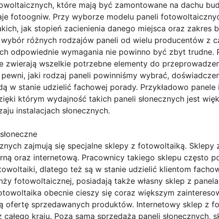
owoltaicznych, które mają być zamontowane na dachu budyn
zaje fotoogniw. Przy wyborze modelu paneli fotowoltaiczn
akich, jak stopień zacienienia danego miejsca oraz zakres 
 wybór różnych rodzajów paneli od wielu producentów z ca
cych odpowiednie wymagania nie powinno być zbyt trudne. P
e zwierają wszelkie potrzebne elementy do przeprowadzeni
my pewni, jaki rodzaj paneli powinniśmy wybrać, doświadcze
ą w stanie udzielić fachowej porady. Przykładowo panele i
ięki którym wydajność takich paneli słonecznych jest więk
aju instalacjach słonecznych.
 słoneczne
znych zajmują się specjalne sklepy z fotowoltaiką. Sklepy
rną oraz internetową. Pracownicy takiego sklepu często 
towoltaiki, dlatego też są w stanie udzielić klientom fach
ranży fotowoltaicznej, posiadają także własny sklep z pane
otowoltaika obecnie cieszy się coraz większym zaintereso
ją ofertę sprzedawanych produktów. Internetowy sklep z f
z całego kraju. Poza samą sprzedażą paneli słonecznych, s