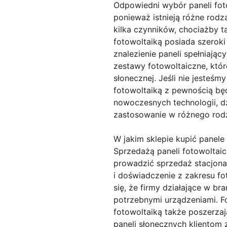
Odpowiedni wybór paneli fot
ponieważ istnieją różne rod
kilka czynników, chociażby t
fotowoltaiką posiada szeroki
znalezienie paneli spełniają
zestawy fotowoltaiczne, któr
słonecznej. Jeśli nie jesteś
fotowoltaiką z pewnością będ
nowoczesnych technologii, dz
zastosowanie w różnego rodz
W jakim sklepie kupić panele
Sprzedażą paneli fotowoltaic
prowadzić sprzedaż stacjona
i doświadczenie z zakresu fo
się, że firmy działające w b
potrzebnymi urządzeniami. F
fotowoltaiką także poszerza
paneli słonecznych klientom 