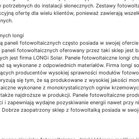
w potrzebnych do instalacji słonecznych. Zestawy fotowol
kcyjną ofertę dla wielu klientów, ponieważ zawierają wsze
znych.
nych longi
ą paneli fotowoltaicznych często posiada w swojej ofercie
paneli fotowoltaicznych oferowany przez taki sklep jest 
ch jest firma LONGi Solar. Panele fotowoltaiczne longi ch
ż są wykonane z odpowiednich materiałów. Firma longi so
dących producentów wysokiej sprawności modułów fotowol
eryzują się tym, że są produkowane z wysokiej jakości mo
taiczne wykonane z monokrystalicznych ogniw krzemowych
ą także najdroższe w produkcji. Panele fotowoltaiczne pr
i i zapewniają wydajne pozyskiwanie energii nawet przy n
 Dobrze zaopatrzony sklep z fotowoltaiką posiada w swoje