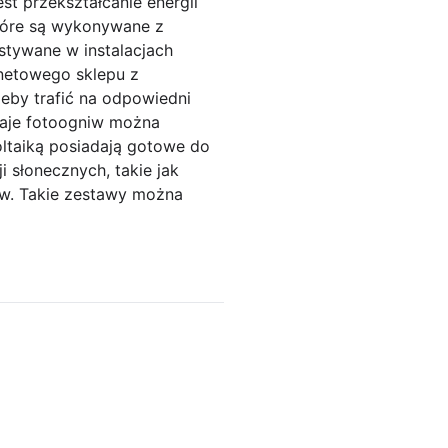
st przekształcanie energii
które są wykonywane z
stywane w instalacjach
rnetowego sklepu z
żeby trafić na odpowiedni
zaje fotoogniw można
woltaiką posiadają gotowe do
 słonecznych, takie jak
iw. Takie zestawy można