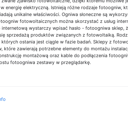
zwane zjawisko fotowoltaiczne, dzięki któremu możliwe je
 energię elektryczną. Istnieją różne rodzaje fotoogniw, 
iadają unikalne właściwości. Ogniwa słoneczne są wykorzy
otoogniw fotowoltaicznych można skorzystać z usług inte
 internetową wystarczy wpisać hasło - fotoogniwa sklep, 
 się sprzedażą produktów związanych z fotowoltaiką. Rod
z których ostania jest ciągle w fazie badań. Sklepy z foto
 które zawierają potrzebne elementy do montażu instalacji
 konstrukcję montażową oraz kable do podłączenia fotoogn
rostu fotoogniwa zestawy w przeglądarkę.
nfo