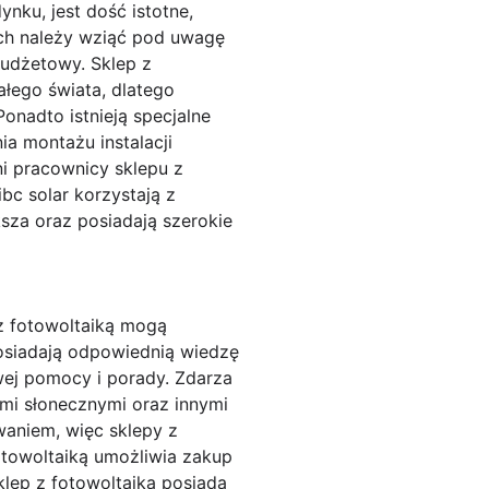
ku, jest dość istotne,
ych należy wziąć pod uwagę
budżetowy. Sklep z
łego świata, dlatego
onadto istnieją specjalne
a montażu instalacji
ni pracownicy sklepu z
bc solar korzystają z
sza oraz posiadają szerokie
 z fotowoltaiką mogą
posiadają odpowiednią wiedzę
owej pomocy i porady. Zdarza
lami słonecznymi oraz innymi
waniem, więc sklepy z
otowoltaiką umożliwia zakup
klep z fotowoltaiką posiada