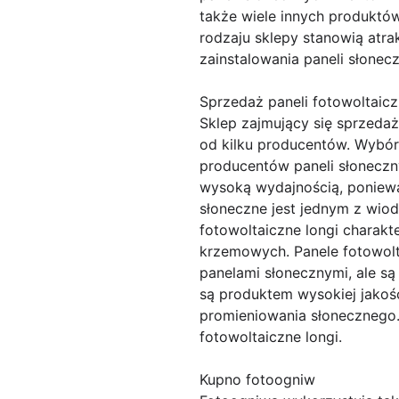
także wiele innych produktó
rodzaju sklepy stanowią atra
zainstalowania paneli słonec
Sprzedaż paneli fotowoltaicz
Sklep zajmujący się sprzedaż
od kilku producentów. Wybór 
producentów paneli słoneczny
wysoką wydajnością, poniewa
słoneczne jest jednym z wio
fotowoltaiczne longi charakt
krzemowych. Panele fotowol
panelami słonecznymi, ale s
są produktem wysokiej jakośc
promieniowania słonecznego.
fotowoltaiczne longi.
Kupno fotoogniw