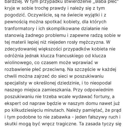
bardziej. W tym przypadku stwierdzenie ,,słaba płeć"
kryje w sobie trochę prawdy i należy się z tym
pogodzić. Oczywiście, są na świecie wyjątki i z
pewnością można spotkać kobiety, dla których
tranformatory i ich skomplikowane działanie nie
stanowią żadnego problemu i zapewne radzą sobie w
tej materii lepiej niż niejeden rosły mężczyzna. W
zdecydowaniej większości przypadków kobieta nie
odróżnia jednak klucza francuskiego od klucza
wiolinowego, co czasem może wprawiać w
rozbawienie płeć przeciwną. Na szczęście w każdej
chwili można zajrzeć do sieci w poszukiwaniu
specjalisty w określonej dziedzinie, i to nieopodal
naszego miejsca zamieszkania. Przy odpowiednim
poszukiwaniu nie trzeba wcale wydawać fortuny, a
ekspert od napraw będzie w naszym domu nawet już
po kilkudziesięciu minutach. Należy pamiętać, że prąd
i tym podobne to nie zabawka - jeden fałszywy ruch i
skutki mogą być wręcz tragiczne. Ta zasada tyczy się