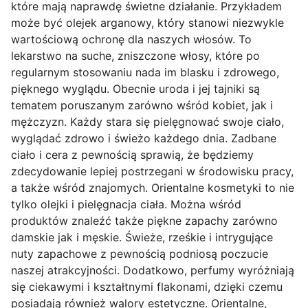
które mają naprawdę świetne działanie. Przykładem
może być olejek arganowy, który stanowi niezwykle
wartościową ochronę dla naszych włosów. To
lekarstwo na suche, zniszczone włosy, które po
regularnym stosowaniu nada im blasku i zdrowego,
pięknego wyglądu. Obecnie uroda i jej tajniki są
tematem poruszanym zarówno wśród kobiet, jak i
mężczyzn. Każdy stara się pielęgnować swoje ciało,
wyglądać zdrowo i świeżo każdego dnia. Zadbane
ciało i cera z pewnością sprawią, że będziemy
zdecydowanie lepiej postrzegani w środowisku pracy,
a także wśród znajomych. Orientalne kosmetyki to nie
tylko olejki i pielęgnacja ciała. Można wśród
produktów znaleźć także piękne zapachy zarówno
damskie jak i męskie. Świeże, rześkie i intrygujące
nuty zapachowe z pewnością podniosą poczucie
naszej atrakcyjności. Dodatkowo, perfumy wyróżniają
się ciekawymi i kształtnymi flakonami, dzięki czemu
posiadają również walory estetyczne. Orientalne,