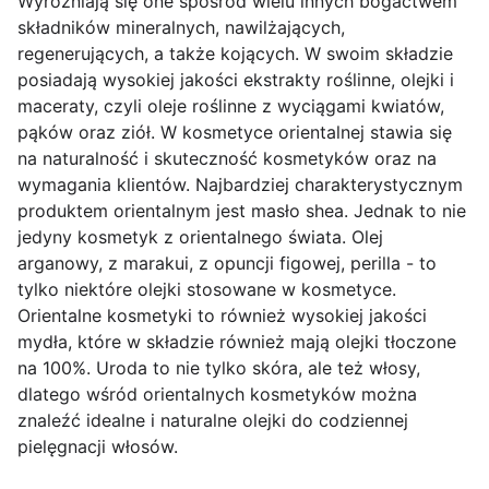
Wyróżniają się one spośród wielu innych bogactwem
składników mineralnych, nawilżających,
regenerujących, a także kojących. W swoim składzie
posiadają wysokiej jakości ekstrakty roślinne, olejki i
maceraty, czyli oleje roślinne z wyciągami kwiatów,
pąków oraz ziół. W kosmetyce orientalnej stawia się
na naturalność i skuteczność kosmetyków oraz na
wymagania klientów. Najbardziej charakterystycznym
produktem orientalnym jest masło shea. Jednak to nie
jedyny kosmetyk z orientalnego świata. Olej
arganowy, z marakui, z opuncji figowej, perilla - to
tylko niektóre olejki stosowane w kosmetyce.
Orientalne kosmetyki to również wysokiej jakości
mydła, które w składzie również mają olejki tłoczone
na 100%. Uroda to nie tylko skóra, ale też włosy,
dlatego wśród orientalnych kosmetyków można
znaleźć idealne i naturalne olejki do codziennej
pielęgnacji włosów.