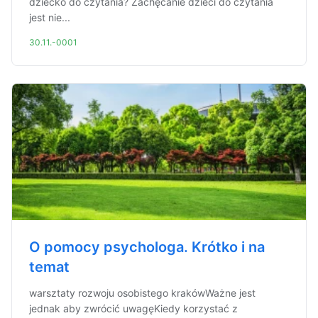
dziecko do czytania? Zachęcanie dzieci do czytania
jest nie...
30.11.-0001
O pomocy psychologa. Krótko i na
temat
warsztaty rozwoju osobistego krakówWażne jest
jednak aby zwrócić uwagęKiedy korzystać z