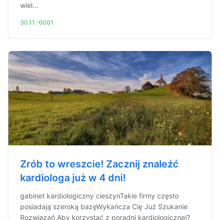
wiel...
30.11.-0001
Zrób to wreszcie! Zacznij znaleźć
kardiologa już w 4 dni!
gabinet kardiologiczny cieszynTakie firmy często
posiadają szeroką bazęWykańcza Cię Już Szukanie
Rozwiązań Aby korzystać z poradni kardiologicznej?