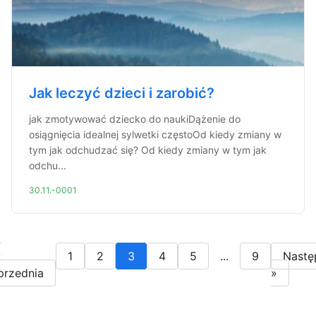
Jak leczyć dzieci i zarobić?
jak zmotywować dziecko do naukiDążenie do
osiągnięcia idealnej sylwetki częstoOd kiedy zmiany w
tym jak odchudzać się? Od kiedy zmiany w tym jak
odchu...
30.11.-0001
«
1
2
3
4
5
...
9
Nastę
przednia
»